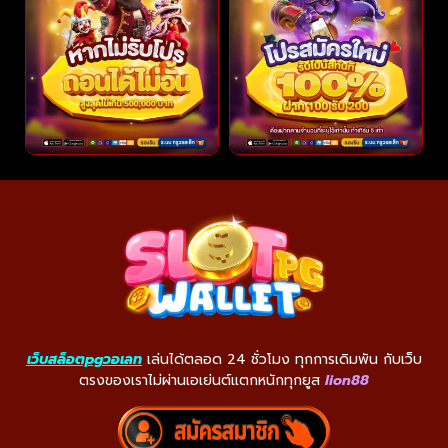
เว็บสล็อตpgวอเลท
เล่นได้ตลอด 24 ชั่วโมง ทุกการเดิมพัน กับเว็บ
ตรงของเราไม่ผ่านเอเย่นต์แตกหนักทุกยูส
lion88