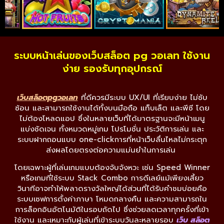
ระบบหน้าเล่นของเว็บสล็อต pg วอเลท ใช้งาน
ง่าย รองรับทุกอุปกรณ์
เว็บสล็อตpgวอเลท
ที่ดีควรมีระบบ UX/UI ที่เรียบง่าย ไม่ซับ
ซ้อน และสามารถใช้งานได้ทั้งบนมือถือ แท็บเล็ต และพีซี โดย
ไม่ต้องโหลดแอป ซึ่งในหลายเว็บที่ได้มาตรฐานจะมีหน้าเมนู
แบ่งชัดเจน ทั้งหมวดหมู่เกม โปรโมชั่น ประวัติการเล่น และ
ระบบฝากถอนแบบ one-clickการที่หน้าเว็บลื่นไหลไม่กระตุก
ส่งผลโดยตรงต่อความแม่นยำในการเล่น
โดยเฉพาะผู้ที่เล่นเกมแบบต้องจับจังหวะ เช่น Speed Winner
หรือเกมที่ใช้ระบบ Stack Combo การดีเลย์แม้เพียงเสี้ยว
วินาทีอาจทำให้พลาดรางวัลใหญ่ได้ส่วนที่ได้รับคำชมบ่อยคือ
ระบบเซฟการตั้งค่าภาษา โหมดกลางคืน และความสามารถใน
การล็อกอินอัตโนมัติในรอบถัดไป ซึ่งช่วยลดเวลาทุกครั้งที่เข้า
ใช้งาน และเหมาะกับผู้เล่นที่เข้าระบบวันละหลายรอบ
เว็บ สล็อต