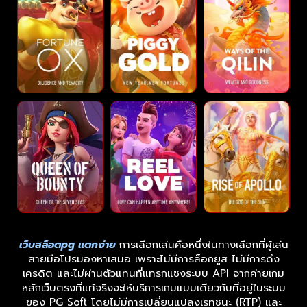
เว็บสล็อตpg แตกง่าย
การเลือกเล่นคือหนึ่งในทางเลือกที่ผู้เล่น
สายมือโปรมองหาเสมอ เพราะไม่มีการล็อกยูส ไม่มีการดึง
เครดิต และไม่ผ่านตัวแทนที่แทรกแซงระบบ API จากค่ายเกม
หลักเว็บตรงที่แท้จริงจะให้บริการเกมแบบเดียวกับที่อยู่ในระบบ
ของ PG Soft โดยไม่มีการเปลี่ยนแปลงเรทชนะ (RTP) และ