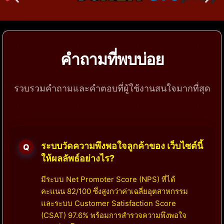
คำถามที่พบบ่อย
รวบรวมคำถามและคำตอบที่ผู้ใช้งานสนใจมากที่สุด
ระบบวัดความพึงพอใจลูกค้าของ เว็บไซต์นี้
ให้ผลลัพธ์อย่างไร?
มีระบบ Net Promoter Score (NPS) ที่ได้
คะแนน 82/100 ซึ่งสูงกว่าค่าเฉลี่ยอุตสาหกรรม
และระบบ Customer Satisfaction Score
(CSAT) 97.6% พร้อมการสำรวจความพึงพอใจ