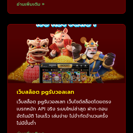
อ่านเพิ่มเติม »
เว็บสล็อต pgรับวอลเลท
เว็บสล็อต pgรับวอลเลท เว็บไซต์สล็อตโดยตรง
เบรกหนัก API จริง ระบบใหม่ล่าสุด ฝาก-ถอน
อัตโนมัติ โอนเร็ว เล่นง่าย ไม่จำกัดจำนวนครั้ง
ไม่มีขั้นต่ำ