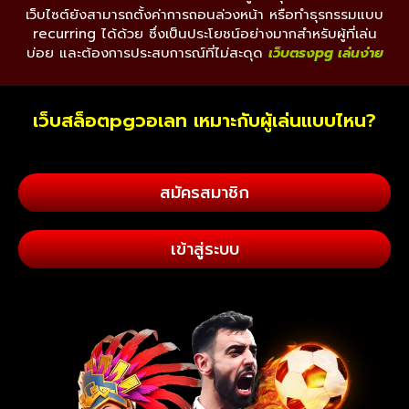
เว็บไซต์ยังสามารถตั้งค่าการถอนล่วงหน้า หรือทำธุรกรรมแบบ
recurring ได้ด้วย ซึ่งเป็นประโยชน์อย่างมากสำหรับผู้ที่เล่น
บ่อย และต้องการประสบการณ์ที่ไม่สะดุด
เว็บตรงpg เล่นง่าย
เว็บสล็อตpgวอเลท เหมาะกับผู้เล่นแบบไหน?
สมัครสมาชิก
เข้าสู่ระบบ