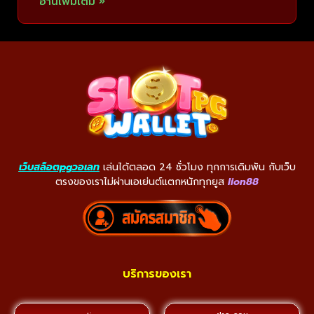
อ่านเพิ่มเติม »
เว็บสล็อตpgวอเลท
เล่นได้ตลอด 24 ชั่วโมง ทุกการเดิมพัน กับเว็บ
ตรงของเราไม่ผ่านเอเย่นต์แตกหนักทุกยูส
lion88
บริการของเรา